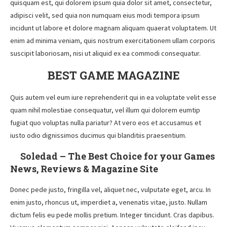
quisquam est, qui dolorem ipsum quia dolor sit amet, consectetur,
adipisci velit, sed quia non numquam eius modi tempora ipsum
incidunt ut labore et dolore magnam aliquam quaerat voluptatem. Ut
enim ad minima veniam, quis nostrum exercitationem ullam corporis
suscipit laboriosam, nisi ut aliquid ex ea commodi consequatur.
BEST GAME MAGAZINE
Quis autem vel eum iure reprehenderit qui in ea voluptate velit esse
quam nihil molestiae consequatur, vel illum qui dolorem eumtip
fugiat quo voluptas nulla pariatur? At vero eos et accusamus et
iusto odio dignissimos ducimus qui blanditiis praesentium.
Soledad – The Best Choice for your Games
News, Reviews & Magazine Site
Donec pede justo, fringilla vel, aliquet nec, vulputate eget, arcu. In
enim justo, rhoncus ut, imperdiet a, venenatis vitae, justo. Nullam
dictum felis eu pede mollis pretium. Integer tincidunt. Cras dapibus.