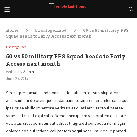
Home
Uncategorized
50 vs 50 military FPS
Squad heads to Early Access next month
Uncategorized
50 vs 50 military FPS Squad heads to Early
Access next month
written by
Admin
June 25, 2017
Sed ut perspiciatis unde omnis iste natus error sit voluptatema
accusantium doloremque laudantium, totam rem eriamlor ips, aque
ipsa quae ab illo inventore veritatis et quasi architectoui beatae
vitae dicta sunt explicabo. Nemo enim ipsam voluptatem quia lore
voluptas sit aspernatur aut odit aut fugitsed consequuntur magni
dolores eos qui ratione voluptatem sequi nesciunt. Neque porroti