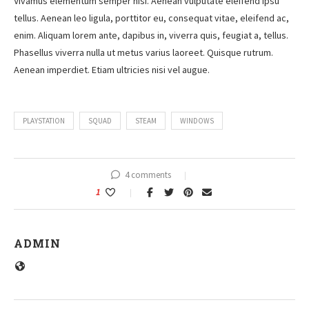
Vivamus elementum semper nisi. Aenean vulputate eleifend ipsu
tellus. Aenean leo ligula, porttitor eu, consequat vitae, eleifend ac,
enim. Aliquam lorem ante, dapibus in, viverra quis, feugiat a, tellus.
Phasellus viverra nulla ut metus varius laoreet. Quisque rutrum.
Aenean imperdiet. Etiam ultricies nisi vel augue.
PLAYSTATION
SQUAD
STEAM
WINDOWS
4 comments
1
ADMIN