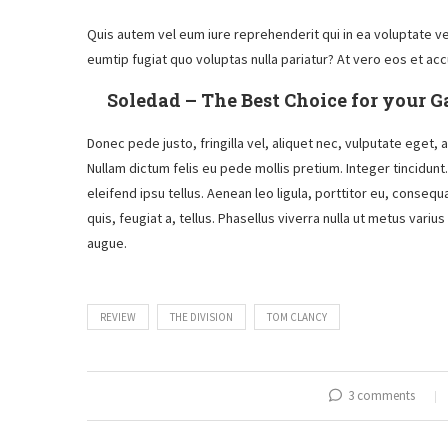
Quis autem vel eum iure reprehenderit qui in ea voluptate ve
eumtip fugiat quo voluptas nulla pariatur? At vero eos et ac
Soledad – The Best Choice for your 
Donec pede justo, fringilla vel, aliquet nec, vulputate eget, a
Nullam dictum felis eu pede mollis pretium. Integer tincidu
eleifend ipsu tellus. Aenean leo ligula, porttitor eu, consequ
quis, feugiat a, tellus. Phasellus viverra nulla ut metus variu
augue.
REVIEW
THE DIVISION
TOM CLANCY
3 comments