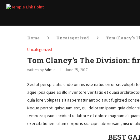
Home
Uncategorized
Tom Clancy’s Th
Uncategorized
Tom Clancy’s The Division: fi
written by
Admin
June 25, 2017
Sed ut perspiciatis unde omnis iste natus error sit volupt
aque ipsa quae ab illo inventore veritatis et quasi architec
quia lore voluptas sit aspernatur aut odit aut fugitsed cons
Neque porroti quisquam est, qui dolorem ipsum quia dolor si
tempora ipsum incidunt ut labore et dolore magnam aliquam
exercitationem ullam corporis suscipit laboriosam, nisi ut a
BEST GA