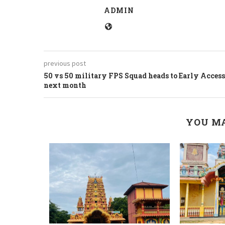
ADMIN
previous post
50 vs 50 military FPS Squad heads to Early Access
next month
YOU MA