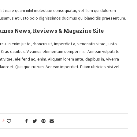
lit esse quam nihil molestiae consequatur, vel illum qui dolorem
cusamus et iusto odio dignissimos ducimus qui blanditiis praesentium.
Games News, Reviews & Magazine Site
rcu. In enim justo, rhoncus ut, imperdiet a, venenatis vitae, justo.
nt. Cras dapibus. Vivamus elementum semper nisi. Aenean vulputate
at vitae, eleifend ac, enim. Aliquam lorem ante, dapibus in, viverra
s laoreet. Quisque rutrum. Aenean imperdiet. Etiam ultricies nisi vel
3