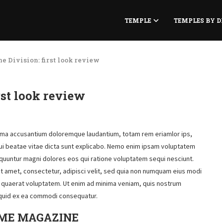
TEMPLE
TEMPLES BY D
e Division: first look review
rst look review
atema accusantium doloremque laudantium, totam rem eriamlor ips,
toui beatae vitae dicta sunt explicabo. Nemo enim ipsam voluptatem
equuntur magni dolores eos qui ratione voluptatem sequi nesciunt.
t amet, consectetur, adipisci velit, sed quia non numquam eius modi
 quaerat voluptatem. Ut enim ad minima veniam, quis nostrum
liquid ex ea commodi consequatur.
ME MAGAZINE